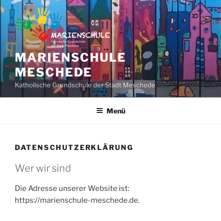
Zum
Inhalt
springen
MARIENSCHULE
MESCHEDE
Katholische Grundschule der Stadt Meschede
Menü
DATENSCHUTZERKLÄRUNG
Wer wir sind
Die Adresse unserer Website ist:
https://marienschule-meschede.de.