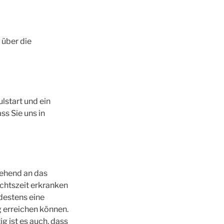
 über die
lstart und ein
ss Sie uns in
ehend an das
ichtszeit erkranken
destens eine
g erreichen können.
g ist es auch, dass