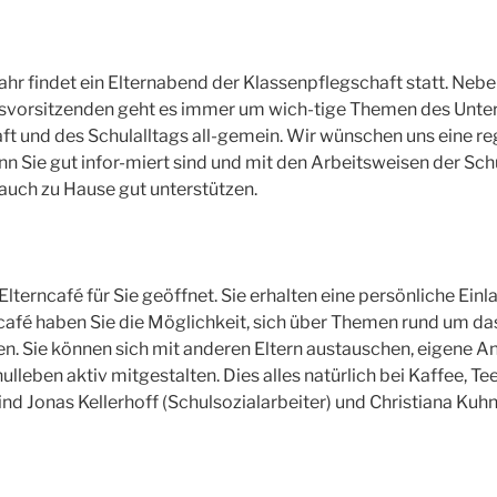
ahr findet ein Elternabend der Klassenpflegschaft statt. Neb
svorsitzenden geht es immer um wich-tige Themen des Unterr
t und des Schulalltags all-gemein. Wir wünschen uns eine r
n Sie gut infor-miert sind und mit den Arbeitsweisen der Schu
 auch zu Hause gut unterstützen.
lterncafé für Sie geöffnet. Sie erhalten eine persönliche Ein
café haben Sie die Möglichkeit, sich über Themen rund um da
en. Sie können sich mit anderen Eltern austauschen, eigene
lleben aktiv mitgestalten. Dies alles natürlich bei Kaffee, T
nd Jonas Kellerhoff (Schulsozialarbeiter) und Christiana Kuhn