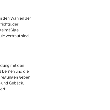
en den Wahlen der
ichts, der
egelmäßige
le vertraut sind,
ladung mit den
s Lernen und die
 Anregungen geben
ee und Gebäck.
ert