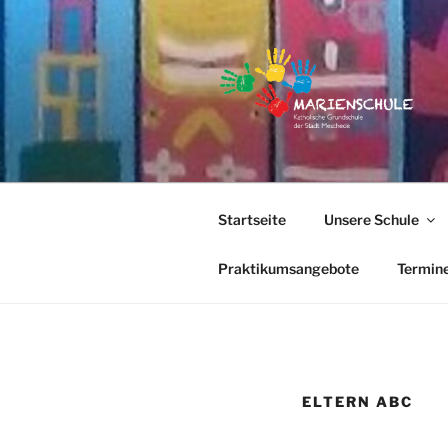
Zum
Inhalt
springen
Startseite
Unsere Schule
Praktikumsangebote
Termin
ELTERN ABC