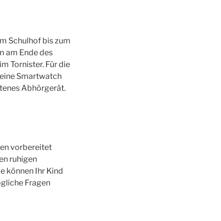
dem Schulhof bis zum
 um am Ende des
m Tornister. Für die
s eine Smartwatch
otenes Abhörgerät.
en vorbereitet
nen ruhigen
ie können Ihr Kind
ögliche Fragen