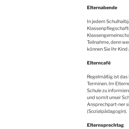
Elternabende
In jedem Schulhalbj
Klassenpflegschaft
Klassengemeinschaf
Teilnahme, denn wen
können Sie Ihr Kind
Elterncafé
Regelmäßig ist das E
Terminen. Im Eltern
Schule zu informier
und somit unser Schu
Ansprechpart-ner si
(Sozialpädagogin).
Elternsprechtag