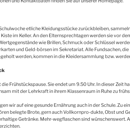
tionen und Kontaktdaten finden Sie auf unserer Homepage.
 Schulwoche etliche Kleidungsstücke zurückbleiben, sammeln 
 Kiste im Keller. An den Elternsprechtagen werden sie vor d
 Wertgegenstände wie Brillen, Schmuck oder Schlüssel werd
karten und Geld-börsen im Sekretariat. Alle Fundsachen, die
abgeholt werden, kommen in die Kleidersammlung bzw. werden
ck
 die Frühstückspause. Sie endet um 9.50 Uhr. In dieser Zeit h
sam mit der Lehrkraft in ihrem Klassenraum in Ruhe zu frühs
gen wir auf eine gesunde Ernährung auch in der Schule. Zu e
ören belegte Brote, gern auch Vollkornpro-dukte, Obst und 
kerhaltige Getränke. Mehr-wegflaschen sind wünschenswert. 
erzichten.