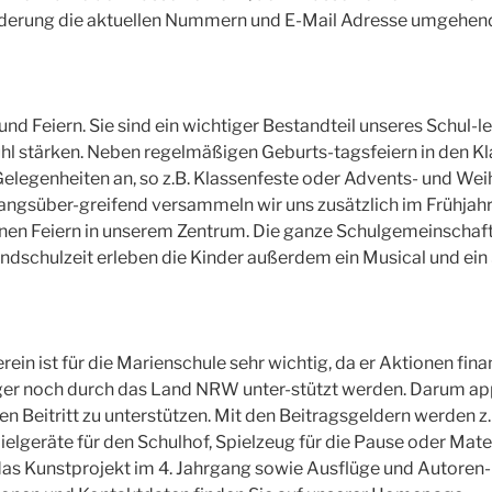
Änderung die aktuellen Nummern und E-Mail Adresse umgehen
und Feiern. Sie sind ein wichtiger Bestandteil unseres Schul-le
l stärken. Neben regelmäßigen Geburts-tagsfeiern in den Kla
Gelegenheiten an, so z.B. Klassenfeste oder Advents- und Wei
angsüber-greifend versammeln wir uns zusätzlich im Frühjahr,
inen Feiern in unserem Zentrum. Die ganze Schulgemeinschaft 
undschulzeit erleben die Kinder außerdem ein Musical und ein 
rein ist für die Marienschule sehr wichtig, da er Aktionen fina
er noch durch das Land NRW unter-stützt werden. Darum appe
ren Beitritt zu unterstützen. Mit den Beitragsgeldern werden z.
ielgeräte für den Schulhof, Spielzeug für die Pause oder Mater
das Kunstprojekt im 4. Jahrgang sowie Ausflüge und Autoren